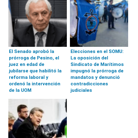
El Senado aprobó la
Elecciones en el SOMU:
prórroga de Pesino, el
La oposición del
juez en edad de
Sindicato de Marítimos
jubilarse que habilitó la
impugnó la prórroga de
reforma laboral y
mandatos y denunció
ordenó la intervención
contradicciones
de la UOM
judiciales