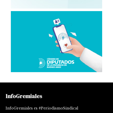
InfoGremiales
InfoGremiales es #PeriodismoSindical