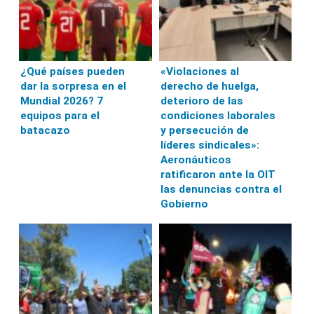
¿Qué países pueden
«Violaciones al
dar la sorpresa en el
derecho de huelga,
Mundial 2026? 7
deterioro de las
equipos para el
condiciones laborales
batacazo
y persecución de
líderes sindicales»:
Aeronáuticos
ratificaron ante la OIT
las denuncias contra el
Gobierno