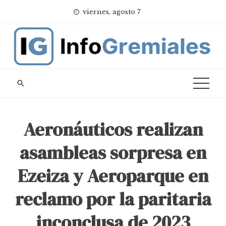
Skip
viernes, agosto 7
to
content
Aeronáuticos realizan
asambleas sorpresa en
Ezeiza y Aeroparque en
reclamo por la paritaria
inconclusa de 2023