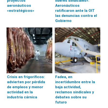
proyectos
líderes sindicales»:
aeronáuticos
Aeronáuticos
«estratégicos»
ratificaron ante la OIT
las denuncias contra el
Gobierno
Crisis en frigoríficos:
Fadea, en
advierten por pérdida
incertidumbre entre la
de empleos y menor
baja actividad,
actividad en la
reclamos sindicales y
industria cárnica
debates sobre su
futuro