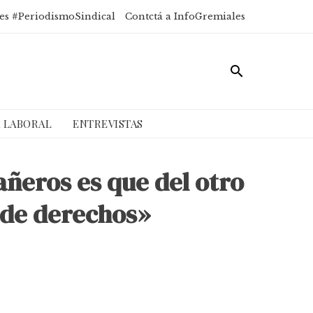
es #PeriodismoSindical
Contctá a InfoGremiales
A LABORAL
ENTREVISTAS
añeros es que del otro
a de derechos»