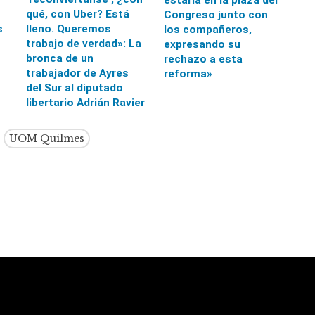
estaría en la plaza del
qué, con Uber? Está
Congreso junto con
s
lleno. Queremos
los compañeros,
trabajo de verdad»: La
expresando su
bronca de un
rechazo a esta
trabajador de Ayres
reforma»
del Sur al diputado
libertario Adrián Ravier
UOM Quilmes