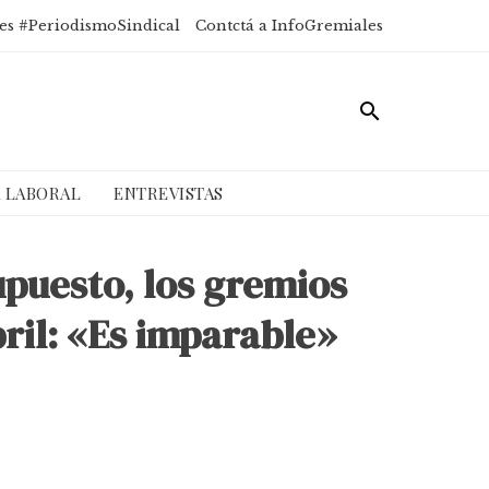
es #PeriodismoSindical
Contctá a InfoGremiales
A LABORAL
ENTREVISTAS
upuesto, los gremios
bril: «Es imparable»