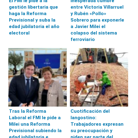
El FMI le pide a la
Inesperada cumbre
gestión libertaria que
entre Victoria Villarruel
haga la Reforma
y Rubén «Pollo»
Previsional y suba la
Sobrero para exponerle
edad jubilatoria el año
a Javier Milei el
electoral
colapso del sistema
ferroviario
Tras la Reforma
Cuotificación del
Laboral el FMI le pide a
langostino:
Milei una Reforma
Trabajadores expresan
Previsional subiendo la
su preocupación y
edad jubilatoria e
piden ser parte del