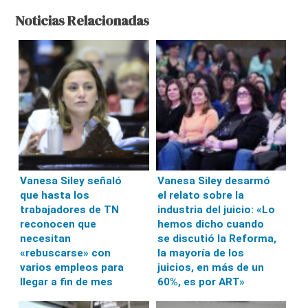
Noticias Relacionadas
Vanesa Siley señaló
Vanesa Siley desarmó
que hasta los
el relato sobre la
trabajadores de TN
industria del juicio: «Lo
reconocen que
hemos dicho cuando
necesitan
se discutió la Reforma,
«rebuscarse» con
la mayoría de los
varios empleos para
juicios, en más de un
llegar a fin de mes
60%, es por ART»