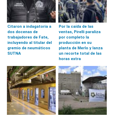
Citaron a indagatoria a
Por la caída de las
dos docenas de
ventas, Pirelli paraliza
trabajadores de Fate,
por completo la
incluyendo al titular del
producción en su
gremio de neumáticos
planta de Merlo y lanza
SUTNA
un recorte total de las
horas extra