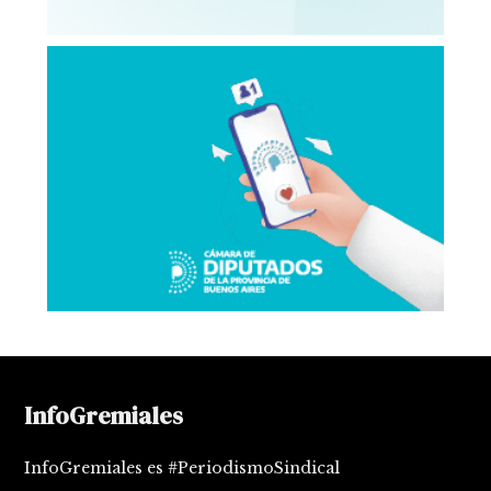
InfoGremiales
InfoGremiales es #PeriodismoSindical