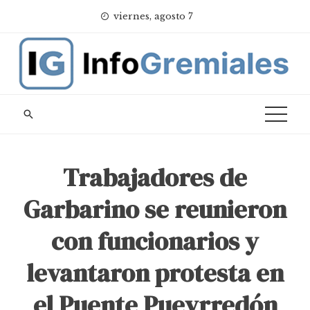
Skip
viernes, agosto 7
to
content
Trabajadores de
Garbarino se reunieron
con funcionarios y
levantaron protesta en
el Puente Pueyrredón