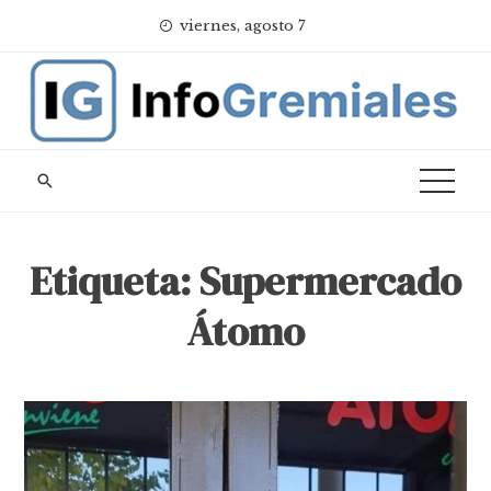
Skip
viernes, agosto 7
to
content
Etiqueta:
Supermercado
Átomo