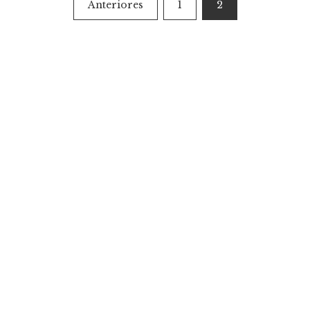
Paginación
Anteriores
1
2
de
entradas