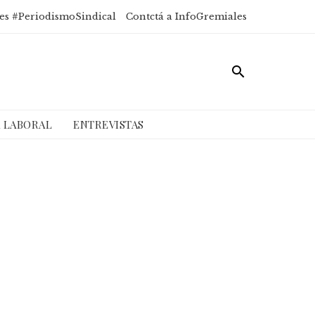
es #PeriodismoSindical
Contctá a InfoGremiales
A LABORAL
ENTREVISTAS