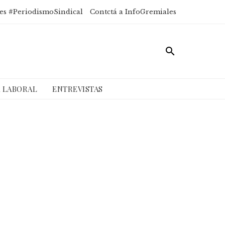
es #PeriodismoSindical
Contctá a InfoGremiales
A LABORAL
ENTREVISTAS