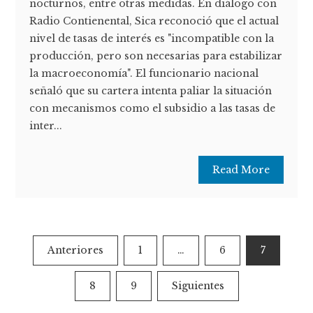
nocturnos, entre otras medidas. En diálogo con
Radio Contienental, Sica reconoció que el actual
nivel de tasas de interés es "incompatible con la
producción, pero son necesarias para estabilizar
la macroeconomía". El funcionario nacional
señaló que su cartera intenta paliar la situación
con mecanismos como el subsidio a las tasas de
inter...
Read More
Paginación
Anteriores
1
…
6
7
de
8
9
Siguientes
entradas