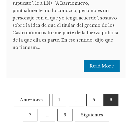
supuesto", le a LN+. "A Barrionuevo,
puntualmente, no lo conozco, pero no es un
personaje con el que yo tenga acuerdo", sostuvo
sobre la idea de que el titular del gremio de los
Gastronómicos forme parte de la fuerza política
de la que ella es parte. En ese sentido, dijo que
no tiene un...
Read More
Paginación
Anteriores
1
…
5
6
de
7
…
9
Siguientes
entradas