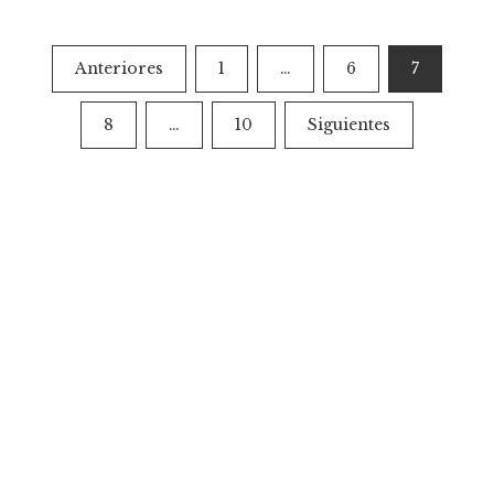
Paginación
Anteriores
1
…
6
7
de
8
…
10
Siguientes
entradas