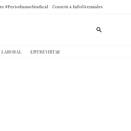
es #PeriodismoSindical
Contctá a InfoGremiales
A LABORAL
ENTREVISTAS