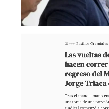
+++
,
Pasillos Gremiales
Las vueltas d
hacen correr 
regreso del M
Jorge Triaca
Tras el mano a mano ent
una toma de una porción
sindical comenzó a corre