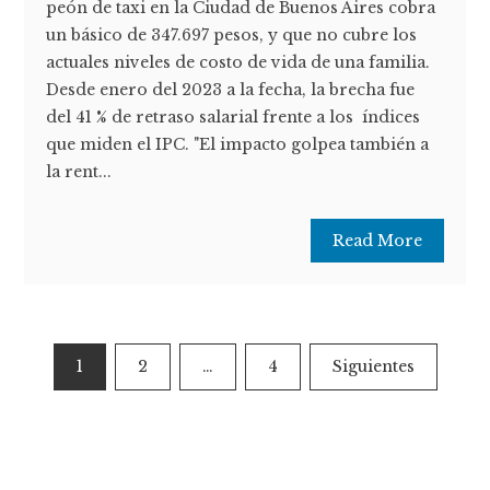
peón de taxi en la Ciudad de Buenos Aires cobra
un básico de 347.697 pesos, y que no cubre los
actuales niveles de costo de vida de una familia.
Desde enero del 2023 a la fecha, la brecha fue
del 41 % de retraso salarial frente a los índices
que miden el IPC. "El impacto golpea también a
la rent...
Read More
Paginación
1
2
…
4
Siguientes
de
entradas