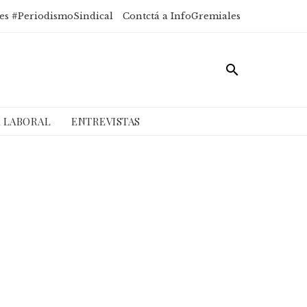
es #PeriodismoSindical
Contctá a InfoGremiales
A LABORAL
ENTREVISTAS