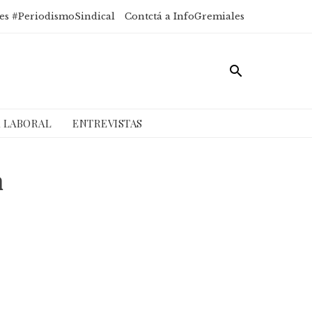
es #PeriodismoSindical
Contctá a InfoGremiales
A LABORAL
ENTREVISTAS
n