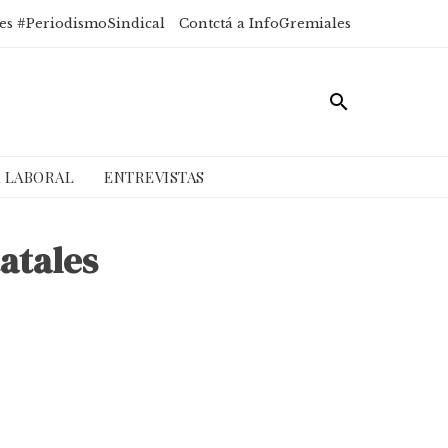
es #PeriodismoSindical
Contctá a InfoGremiales
A LABORAL
ENTREVISTAS
atales