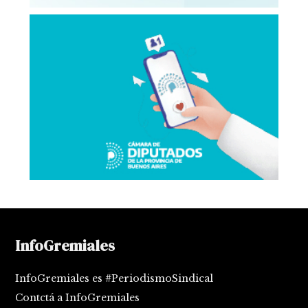
InfoGremiales
InfoGremiales es #PeriodismoSindical
Contctá a InfoGremiales