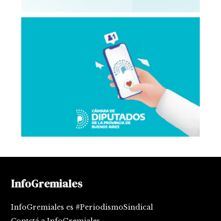
InfoGremiales
InfoGremiales es #PeriodismoSindical