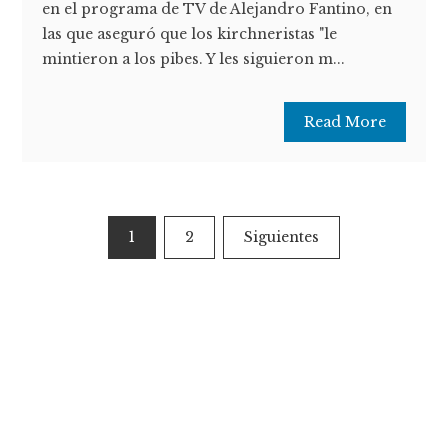
en el programa de TV de Alejandro Fantino, en
las que aseguró que los kirchneristas "le
mintieron a los pibes. Y les siguieron m...
Read More
Paginación
1
2
Siguientes
de
entradas