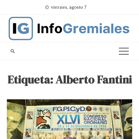
Skip
viernes, agosto 7
to
content
Etiqueta:
Alberto Fantini