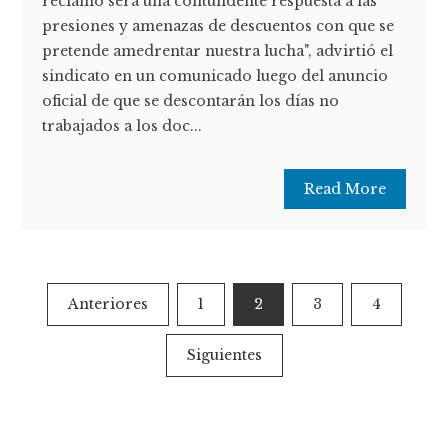
reclamo será una contundente respuesta a las
presiones y amenazas de descuentos con que se
pretende amedrentar nuestra lucha", advirtió el
sindicato en un comunicado luego del anuncio
oficial de que se descontarán los días no
trabajados a los doc...
Read More
Paginación
Anteriores
1
2
3
4
de
Siguientes
entradas