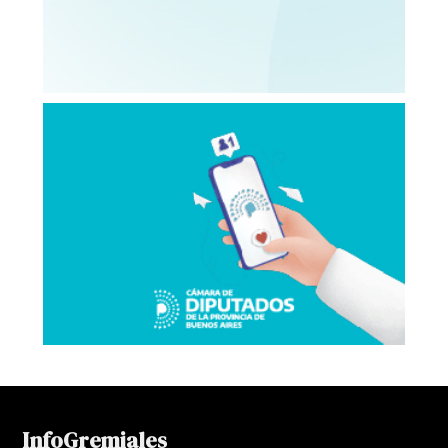
InfoGremiales