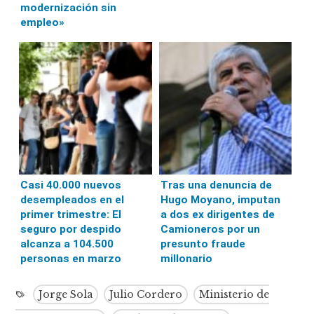
modernización sin
empleo»
Casi 40.000 nuevos
Tras una denuncia de
desempleados en el
Hugo Moyano, imputan
primer trimestre: El
a dos ex dirigentes de
seguro por despido
Camioneros por un
alcanza a 104.500
presunto fraude
personas en marzo
millonario
Jorge Sola
Julio Cordero
Ministerio de