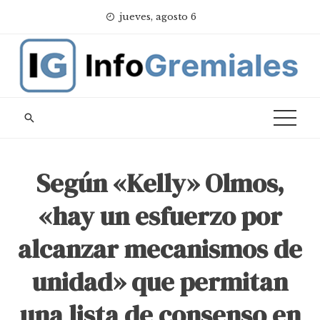
Skip
jueves, agosto 6
to
content
Según «Kelly» Olmos,
«hay un esfuerzo por
alcanzar mecanismos de
unidad» que permitan
una lista de consenso en