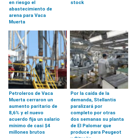
en riesgo el
stock
abastecimiento de
arena para Vaca
Muerta
Petroleros de Vaca
Por la caída de la
Muerta cerraron un
demanda, Stellantis
aumento paritario de
paralizará por
8,6% y el nuevo
completo por otras
acuerdo fija un salario
dos semanas su planta
mínimo de casi $4
de El Palomar que
millones brutos
produce para Peugeot