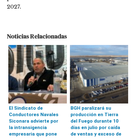
2027.
Noticias Relacionadas
El Sindicato de
BGH paralizará su
Conductores Navales
producción en Tierra
Siconara advierte por
del Fuego durante 10
la intransigencia
días en julio por caída
empresaria que pone
de ventas y exceso de