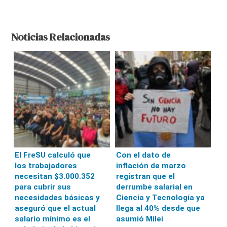
Noticias Relacionadas
El FreSU calculó que
Con el dato de
los trabajadores
inflación de marzo
necesitan $3.000.352
registran que el
para cubrir sus
derrumbe salarial en
necesidades básicas y
Ciencia y Tecnología ya
aseguró que el actual
llega al 40% desde que
salario mínimo es el
asumió Milei