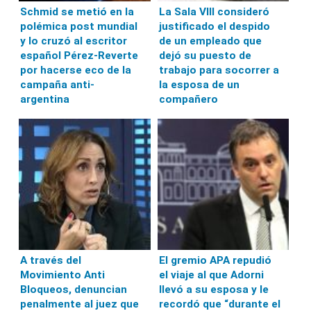
Schmid se metió en la
La Sala VIII consideró
polémica post mundial
justificado el despido
y lo cruzó al escritor
de un empleado que
español Pérez-Reverte
dejó su puesto de
por hacerse eco de la
trabajo para socorrer a
campaña anti-
la esposa de un
argentina
compañero
A través del
El gremio APA repudió
Movimiento Anti
el viaje al que Adorni
Bloqueos, denuncian
llevó a su esposa y le
penalmente al juez que
recordó que “durante el