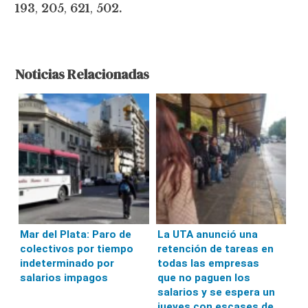
193
,
205
,
621
,
502.
Noticias Relacionadas
Mar del Plata: Paro de
La UTA anunció una
colectivos por tiempo
retención de tareas en
indeterminado por
todas las empresas
salarios impagos
que no paguen los
salarios y se espera un
jueves con escases de