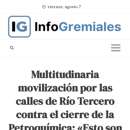
Skip
viernes, agosto 7
to
content
Multitudinaria
movilización por las
calles de Río Tercero
contra el cierre de la
Petroquímica: «Esto son