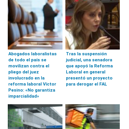
Abogados laboralistas
Tras la suspensión
de todo el país se
judicial, una senadora
movilizan contra el
que apoyó la Reforma
pliego del juez
Laboral en general
involucrado en la
presentó un proyecto
reforma laboral Víctor
para derogar el FAL
Pesino: «No garantiza
imparcialidad»