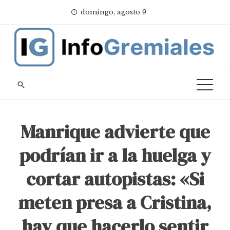
Skip
domingo, agosto 9
to
content
Manrique advierte que
podrían ir a la huelga y
cortar autopistas: «Si
meten presa a Cristina,
hay que hacerlo sentir