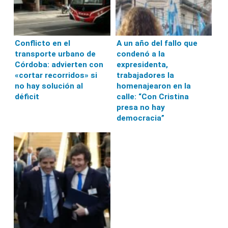
Conflicto en el
A un año del fallo que
transporte urbano de
condenó a la
Córdoba: advierten con
expresidenta,
«cortar recorridos» si
trabajadores la
no hay solución al
homenajearon en la
déficit
calle: “Con Cristina
presa no hay
democracia”