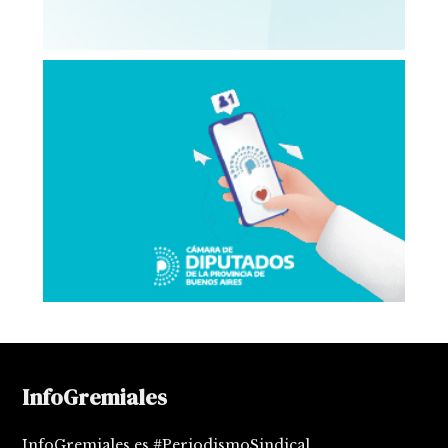
InfoGremiales
InfoGremiales es #PeriodismoSindical