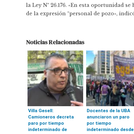
la Ley N° 26.176. «En esta oportunidad se
de la expresión “personal de pozo», indic
Noticias Relacionadas
Villa Gesell:
Docentes de la UBA
Camioneros decreta
anunciaron un paro
paro por tiempo
por tiempo
indeterminado de
indeterminado desde