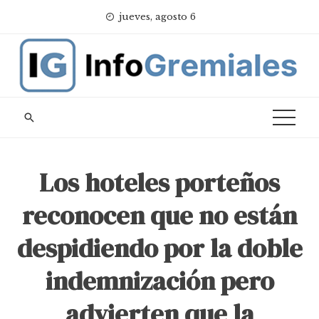
Skip
jueves, agosto 6
to
content
Los hoteles porteños
reconocen que no están
despidiendo por la doble
indemnización pero
advierten que la