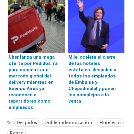
Uber lanza una mega
Milei acelera el cierre
oferta por Pedidos Ya
de los hoteles
para concentrar el
estatales: despiden a
mercado global del
todos los empleados
delivery mientras en
de Embalse y
Buenos Aires ya
Chapadmalal y ponen
reconocen a
los complejos a la
repartidores como
venta
empleados
Despidos
Doble indemnización
Hoteleros
Repro