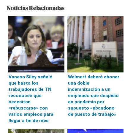
Noticias Relacionadas
Vanesa Siley señaló
Walmart deberá abonar
que hasta los
una doble
trabajadores de TN
indemnización a un
reconocen que
empleado que despidió
necesitan
en pandemia por
«rebuscarse» con
supuesto «abandono
varios empleos para
de puesto de trabajo»
llegar a fin de mes