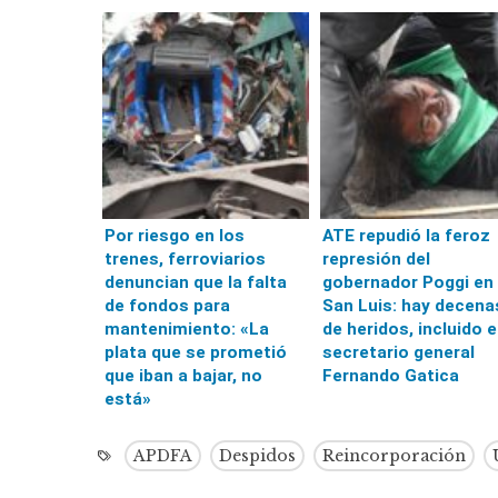
Por riesgo en los
ATE repudió la feroz
trenes, ferroviarios
represión del
denuncian que la falta
gobernador Poggi en
de fondos para
San Luis: hay decena
mantenimiento: «La
de heridos, incluido e
plata que se prometió
secretario general
que iban a bajar, no
Fernando Gatica
está»
APDFA
Despidos
Reincorporación