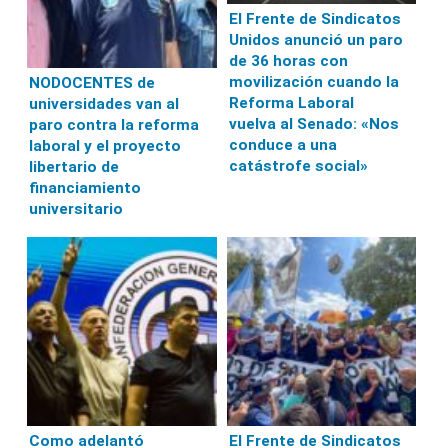
El Frente de Sindicatos
Unidos anunció un paro
de 36 horas con
movilización cuando la
NODOCENTES de
Reforma Laboral
universidades van al
vuelva al Senado: «Nos
paro contra la reforma
conduce a una
laboral y el proyecto
catástrofe social»
libertario de
financiamiento
universitario
Como adelantó
El Frente de Sindicatos