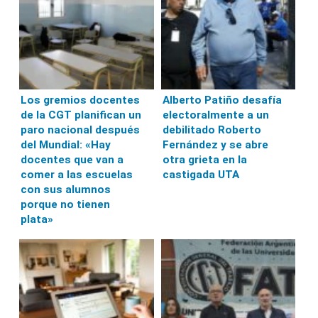
Los gremios docentes
Alberto Patiño desafía
de la CGT planifican un
electoralmente a un
paro nacional después
debilitado Roberto
del Mundial: «Hay
Fernández y se abre
docentes que van a
otra grieta en la
comer a las escuelas
castigada UTA
con sus alumnos
porque no tienen
plata»