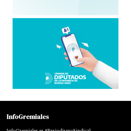
InfoGremiales
InfoGremiales es #PeriodismoSindical