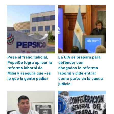
Pese al freno judicial,
La UIA se prepara para
PepsiCo logra aplicar la
defender con
reforma laboral de
abogados la reforma
Milei y asegura que «es
laboral y pide entrar
lo que la gente pedía»
como parte en la causa
judicial