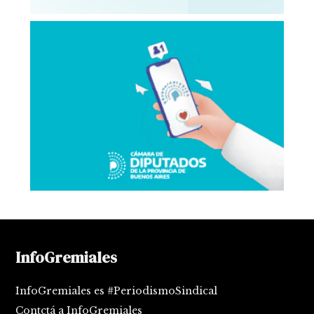
InfoGremiales
InfoGremiales es #PeriodismoSindical
Contctá a InfoGremiales