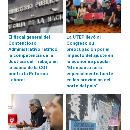
El fiscal general del
La UTEP llevó al
Contencioso
Congreso su
Administrativo ratificó
preocupación por el
la competencia de la
impacto del ajuste en
Justicia del Trabajo en
la economía popular:
la causa de la CGT
“El impacto será
contra la Reforma
especialmente fuerte
Laboral
en las provincias del
norte del país”