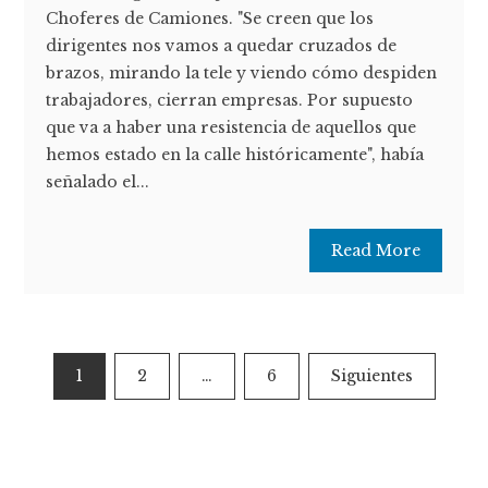
Choferes de Camiones. "Se creen que los
dirigentes nos vamos a quedar cruzados de
brazos, mirando la tele y viendo cómo despiden
trabajadores, cierran empresas. Por supuesto
que va a haber una resistencia de aquellos que
hemos estado en la calle históricamente", había
señalado el...
Read More
Paginación
1
2
…
6
Siguientes
de
entradas