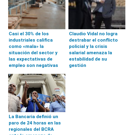
Casi el 30% de los
Claudio Vidal no logra
industriales califica
destrabar el conflicto
como «mala» la
policial y la crisis
situación del sector y
salarial amenaza la
las expectativas de
estabilidad de su
empleo son negativas
gestión
La Bancaria definió un
paro de 24 horas en las
regionales del BCRA