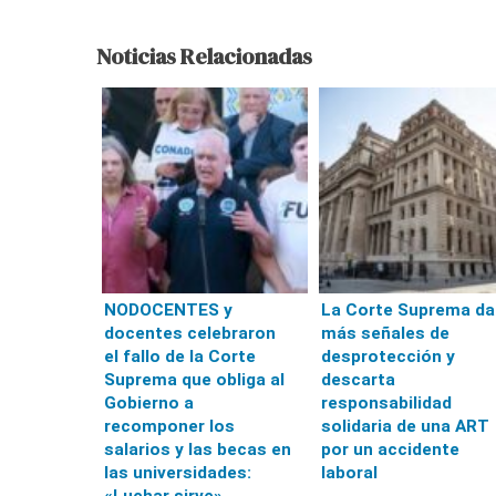
Noticias Relacionadas
NODOCENTES y
La Corte Suprema da
docentes celebraron
más señales de
el fallo de la Corte
desprotección y
Suprema que obliga al
descarta
Gobierno a
responsabilidad
recomponer los
solidaria de una ART
salarios y las becas en
por un accidente
las universidades:
laboral
«Luchar sirve»