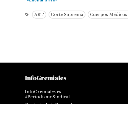
ART
Corte Suprema
Cuerpos Médicos
InfoGremiales
InfoGremiales es
#PeriodismoSindical
Contctá a InfoGremiales