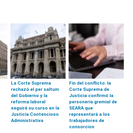
La Corte Suprema
Fin del conflicto: la
rechazó el per saltum
Corte Suprema de
del Gobierno y la
Justicia confirmó la
reforma laboral
personería gremial de
seguirá su curso en la
SEARA que
Justicia Contencioso
representará a los
Administrativa
trabajadores de
consorcios