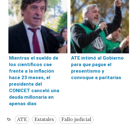
Mientras el sueldo de
ATE intimó al Gobierno
los científicos cae
para que pague el
frente a la inflación
presentismo y
hace 23 meses, el
convoque a paritarias
presidente del
CONICET canceló una
deuda millonaria en
apenas días
ATE
Estatales
Fallo judicial