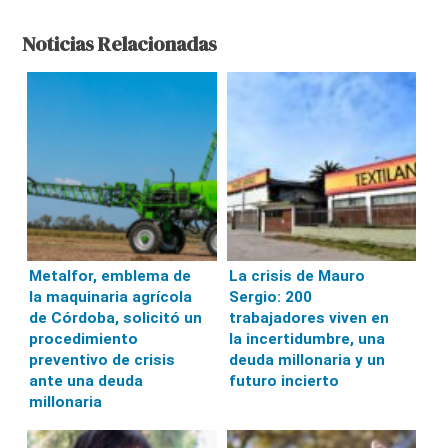
Noticias Relacionadas
Metalfor, emblema de
La crisis de Mauro
la maquinaria agrícola
Sergio: 200
de Córdoba, solicitó un
trabajadores viven en
procedimiento
la incertidumbre, una
preventivo de crisis
deuda millonaria y un
ante una deuda
futuro incierto
millonaria