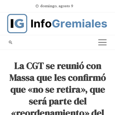
Skip
domingo, agosto 9
to
content
La CGT se reunió con
Massa que les confirmó
que «no se retira», que
será parte del
«reordenamiento» del