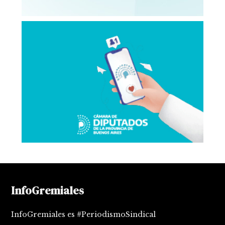
InfoGremiales
InfoGremiales es #PeriodismoSindical