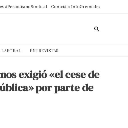
es #PeriodismoSindical
Contctá a InfoGremiales
A LABORAL
ENTREVISTAS
os exigió «el cese de
ública» por parte de