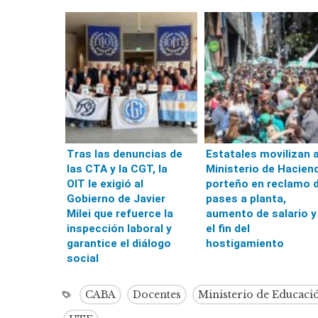
Tras las denuncias de
Estatales movilizan a
las CTA y la CGT, la
Ministerio de Hacien
OIT le exigió al
porteño en reclamo 
Gobierno de Javier
pases a planta,
Milei que refuerce la
aumento de salario y
inspección laboral y
el fin del
garantice el diálogo
hostigamiento
social
CABA
Docentes
Ministerio de Educaci