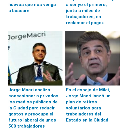
huevos que nos venga
a ser yo el primero,
a buscar»
junto a miles de
trabajadores, en
reclamar el pago»
Jorge Macri analiza
En el espejo de Milei,
concesionar a privados
Jorge Macri lanzó un
los medios públicos de
plan de retiros
la Ciudad para reducir
voluntarios para
gastos y preocupa el
trabajadores del
futuro laboral de unos
Estado en la Ciudad
500 trabajadores