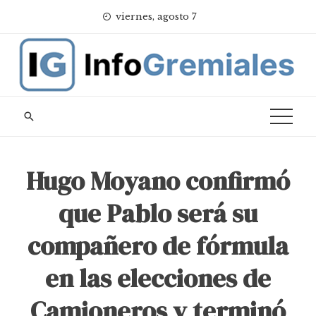
Skip
viernes, agosto 7
to
content
Hugo Moyano confirmó
que Pablo será su
compañero de fórmula
en las elecciones de
Camioneros y terminó