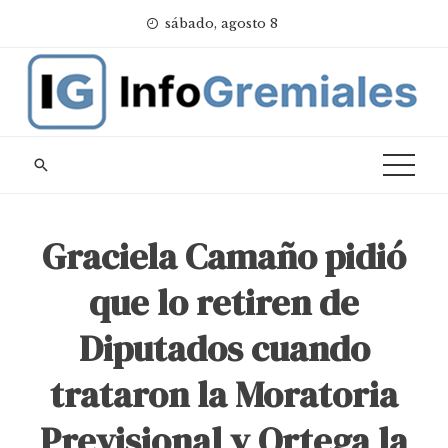
Skip
sábado, agosto 8
to
content
Graciela Camaño pidió
que lo retiren de
Diputados cuando
trataron la Moratoria
Previsional y Ortega la