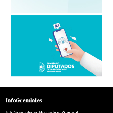
InfoGremiales
InfoGremiales es #PeriodismoSindical